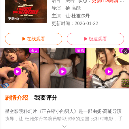
语言：
法语
状态：
更新HD/高清
- 免费在线观看
导演：
扬·高能
主演：
让·杜雅尔丹
更新HD
更新时间：
2026-01-22
在线观看
极速观看


剧情介绍
我要评分
星空影院科幻片《正在缩小的男人》是一部由扬·高能导演
执导，让·杜雅尔丹等演员精彩演绎的法国,比利时电影，手
机免费观看高清无删减完整版电影大全就上星空电影网，
