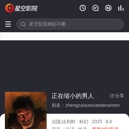






正在缩小的男人
分享

别名：zhengzaisuoxiaodenanren
法国,比利时
科幻
2025
8.0