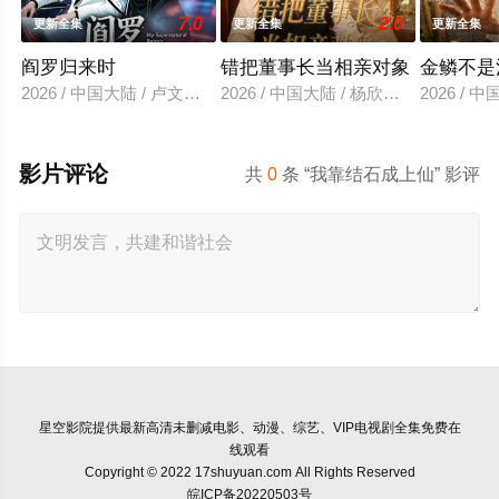
7.0
2.0
更新全集
更新全集
更新全集
阎罗归来时
错把董事长当相亲对象
金鳞不是
2026 / 中国大陆 / 卢文洁＆谢伊博
2026 / 中国大陆 / 杨欣芮＆滕林＆马
2026 /
影片评论
共
0
条 “我靠结石成上仙” 影评
星空影院
提供最新高清未删减电影、动漫、综艺、VIP电视剧全集免费在
线观看
Copyright © 2022 17shuyuan.com All Rights Reserved
皖ICP备20220503号