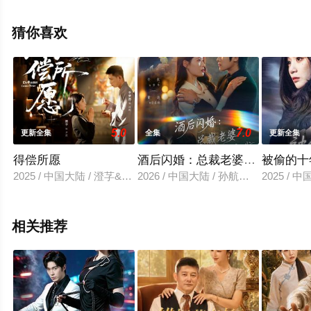
剧全集就上星空电影网，更多相关信息可移步至豆瓣电视
剧、电视猫或剧情网等平台了解。
猜你喜欢
5.0
7.0
更新全集
全集
更新全集
得偿所愿
酒后闪婚：总裁老婆超宠我
被偷的十
2025 / 中国大陆 / 澄芓&李梦然
2026 / 中国大陆 / 孙航＆董洁
2025 / 
相关推荐