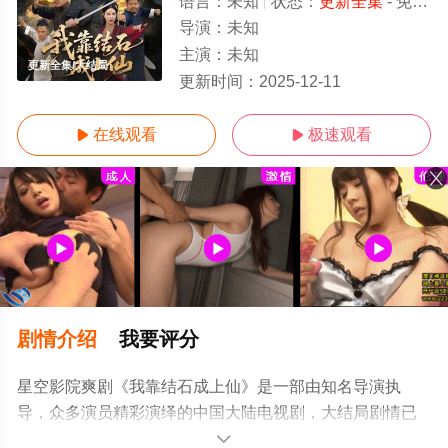
语言：
未知
状态：
更新全集
- 免费在线观看
导演：
未知
主演：
未知
更新全集/大结局
更新时间：
2025-12-11
在线观看
极速观看


剧情介绍
我要评分
星空影院爽剧《我靠结石成上仙》是一部由知名导演执
导，众多演员精彩演绎的中国大陆电视剧，大结局剧情已
揭晓（更新全集），手机免费观看高清无删减完整版电视
