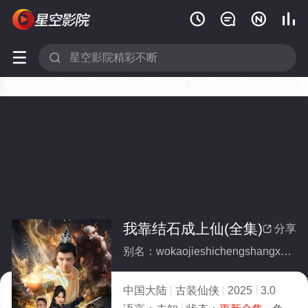






我靠结石成上仙(全集)
分享

别名：wokaojieshichengshangxian
中国大陆
古装仙侠
2025
3.0