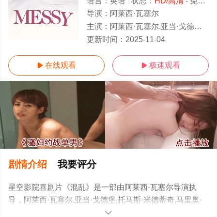
语言：
英语
状态：
HD/高清
- 免费在线观看
导演：
阿莱西·瓦塞尔
主演：
阿莱西·瓦塞尔,亚当·戈德堡,托马斯·米德蒂奇,马里奥·坎通,艾农·斯凯,杰克·基默,迈克尔·潘斯,鲁比·
HD
更新时间：
2025-11-04
在线观看
极速观看


剧情介绍
我要评分
星空影院喜剧片《混乱》是一部由阿莱西·瓦塞尔导演执
导，阿莱西·瓦塞尔,亚当·戈德堡,托马斯·米德蒂奇,马里奥·
坎通,艾农·斯凯,杰克·基默,迈克尔·潘斯,鲁比·麦考利斯
