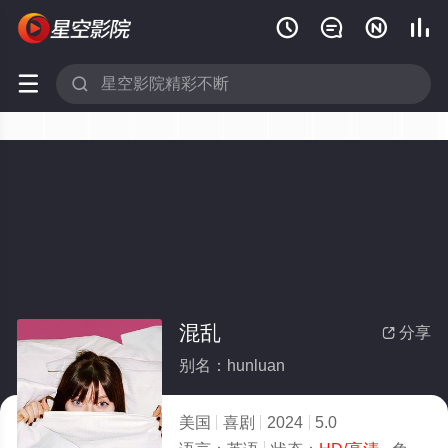






混乱
分享

别名：hunluan
美国
喜剧
2024
5.0