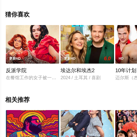
特,Dion,Costelloe,Merlot等演员精彩演绎的美国电影，手机
免费观看高清无删减完整版电影大全就上星空电影网，更
猜你喜欢
多相关信息可移步至豆瓣电影、电视猫或剧情网等平台了
解。
9.0
6.0
更新HD
更新HD
HD
反派学院
埃达尔和埃杰2
10年计划
在餐馆工作的女子被一台神秘的电视机传送到了荧幕反派就读的
2024 / 土耳其 / 喜剧
迈尔斯（杰克
相关推荐