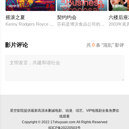
8.0
5.0
HD中字
HD中字
更新HD
摇滚之夏
契约约会
六楼后座
Kenny Rodgers Royce honors his late mother's legacy
莎莉是博沃食品公司的食品分析师，
2003年
影片评论
共
0
条 “混乱” 影评
星空影院
提供最新高清未删减电影、动漫、综艺、VIP电视剧全集免费在
线观看
Copyright © 2022 17shuyuan.com All Rights Reserved
皖ICP备20220503号