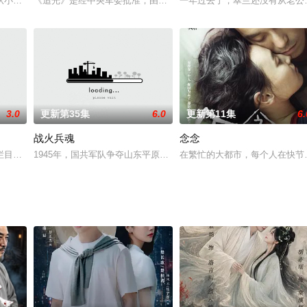
从小梦想成为芭蕾舞者，可缺少天赋的她始终被周围人认定是“飞不起来的丑小鸭
《追光》是经中央军委批准，由中央广播电视总台、中央网信办、中
一年过去了，翠兰还没有从老公
3.0
更新第35集
6.0
更新第11集
6.
战火兵魂
念念
后在一家大型公司做文案，是一名典型的都市白领。她的男
栏目主持人已十五年有余，程式化的工作模式及儿时心理阴影导致其无论在工作
1945年，国共军队争夺山东平原县。国军45旅排长于成山及士兵秃嘎
在繁忙的大都市，每个人在快节