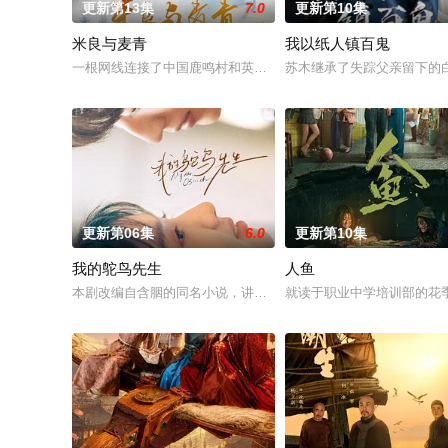
更新第13集
7.0
更新第10集
米良与麦青
我以纸人镇百鬼
一根网线连接了中国鹿鸣村和英国牛津，麦香通过视频向米良宣
苏木继承了失踪父亲留下的
更新第06集
6.0
更新第10集
我的鸵鸟先生
人鱼
本剧改编自含胭的同名小说，讲述了邻家女孩庞倩（苏晓彤 饰）
就读于职业中学培训部的花