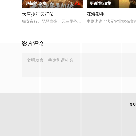
更新第12集
9.0
更新第26集
大唐少年天行传
江海潮生
猫女夜行、琵琶自燃、天王显圣、少年失踪......长安怪事扎堆
本剧讲述了状元实业家张謇
影片评论
RS