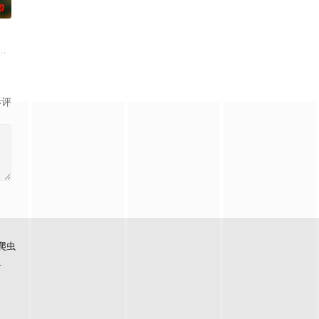
0
渴望寻求强国之路
战与境外竞争，通过创新实践实现本土设计理念突破的故
门，成为京城高官家族的入赘女婿。原以为这场婚姻能改变人生，却发现自己
影评
爬虫
看