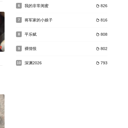
”。机缘巧合下
央军委政治工作部联合出品的思想解读类融媒体特别节目
因车祸而离去的打击中走出来。翠兰人长得好看，又爽快能干，不免招人惦记
我的非常闺蜜
826
6

将军家的小娘子
816
7

平乐赋
808
8

0
裸情恨
802
9

深渊2026
793
10

还是生活中，都拒
、曹根被八路军36团俘虏，45旅旅长廖高轩派
奏的世界中生活着，繁重的生活重担让他们无瑕估计其他，然而，总有一些阴