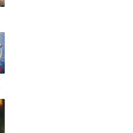
0
天阴谋。这纸人身
满门流放，楚父以死鸣冤。楚家大小姐楚梓鸢带着滔天
0
终刻苦学习，憧憬
等带兵参加围剿。冀中军区损失惨重，袁政委不幸牺牲。
白长大以后，林知夏忽然对他说：“江逾白，我喜欢你，哲学和生物学意义上的喜