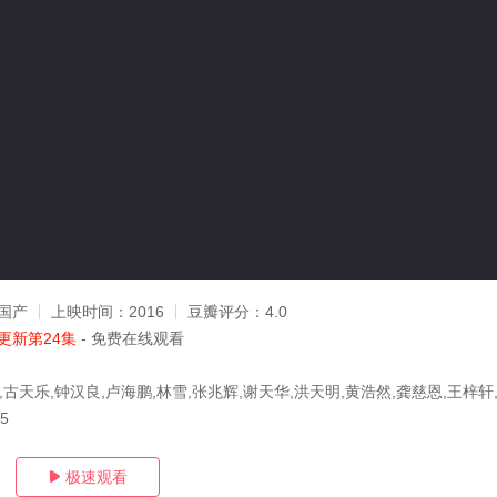
国产
上映时间：
2016
豆瓣评分：
4.0
更新第24集
- 免费在线观看
hao,古天乐,钟汉良,卢海鹏,林雪,张兆辉,谢天华,洪天明,黄浩然,龚慈恩,王梓轩
15
极速观看
