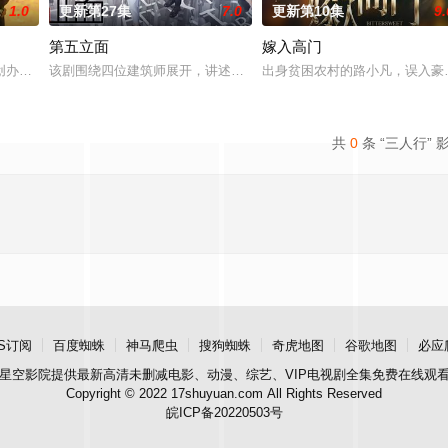
1.0
更新第27集
7.0
更新第10集
9.
第五立面
嫁入高门
？少年神探慕天行携竹马神探社成员横扫诡事，从市井
创办大生企业，实业报国的故事。甲午战争后，国家蒙羞，张謇虽高中状元，却
该剧围绕四位建筑师展开，讲述了他们在中意合作项目中面对专业挑
出身贫困农村的路小凡，误入豪
共
0
条 “三人行” 
S订阅
百度蜘蛛
神马爬虫
搜狗蜘蛛
奇虎地图
谷歌地图
必应
星空影院
提供最新高清未删减电影、动漫、综艺、VIP电视剧全集免费在线观
Copyright © 2022 17shuyuan.com All Rights Reserved
皖ICP备20220503号