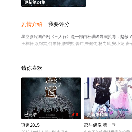
更新第24集
剧情介绍
我要评分
星空影院国产剧《三人行》是一部由杜琪峰导演执导，赵薇,Wei,Z
王梓轩,欧锦棠,何果轩,詹秉熙,菁玮,朱健钧,杨尚斌,安小
电视剧全集就上星空电影网，更多相关信息可移步至豆瓣电
猜你喜欢
已完结
6.0
更新第12集
谜道2015
恋与偶像 第一季