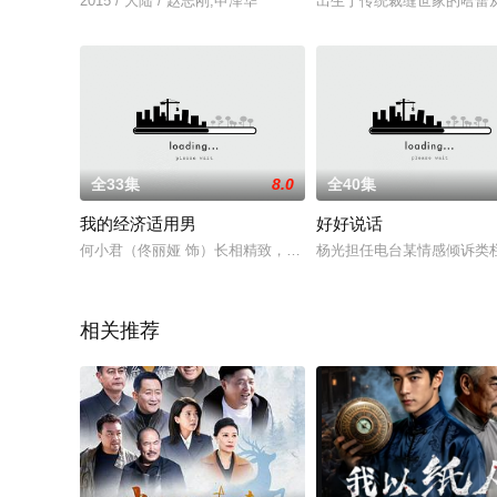
2015 / 大陆 / 赵志刚,申泽华
出生于传统裁缝世家的哈蕾
全33集
8.0
全40集
我的经济适用男
好好说话
何小君（佟丽娅 饰）长相精致，气质高雅，着装时尚，大学毕业
杨光担任电台某情感倾诉类
相关推荐