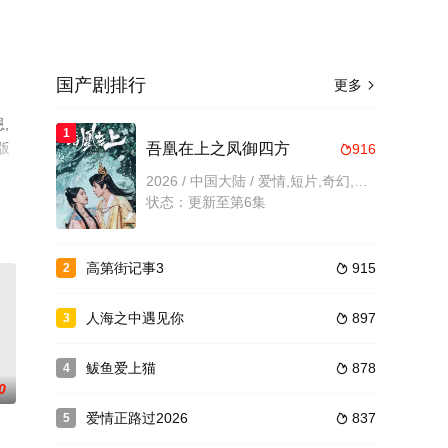
国产剧排行
更多

,
1
版
吾凰在上之凤御四方
916

2026 / 中国大陆 / 爱情,短片,奇幻,古装,国产
状态：更新至第6集
高第街记事3
915
2

人海之中遇见你
897
3

鲅鱼爱上猫
878
4

0
爱情正路过2026
837
5
