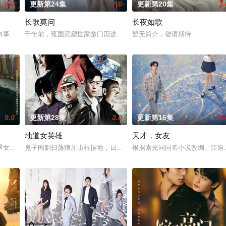
8.0
更新第24集
7.0
更新第20集
7.
长歌莫问
长夜如歌
告：婚不结了。鹿鸣村开了锅，村民大骂麦香是叛徒。麦香是
白事馆，本想低调扎纸维生，却因一具流血的新娘纸人卷入了一场跨越十年的惊
千年前，雍国泥塑世家楚门因进贡的“十二生肖”离奇流血炸裂，惨遭
暂无简介，敬请期待
9.0
更新第28集
3.0
更新第16集
5.
地道女英雄
天才，女友
与童年时因一场意外落下身体残缺的少年顾铭夕（何洛洛
季女生苏琳（黄杨钿甜 饰），虽自小被父母忽视，在艰苦环境中长大，但她始
鬼子围剿扫荡狼牙山根据地，日军大队长野田天一、中队长三木武夫
根据素光同同名小说改编。江逾