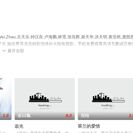
hao,古天乐,钟汉良,卢海鹏,林雪,张兆辉,谢天华,洪天明,黄浩然,龚慈恩
龙,麦子乐,施祖男等演员精彩演绎的大陆电视剧，手机免费观看高清无删减完整
展开全部
视剧、电视猫或剧情网等平台了解。

1.0
全12集
6.0
完结
3.
追光
翠兰的爱情