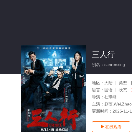
三人行
别名：sanrenxing
地区：
大陆
类型：
语言：
国语
状态：
导演：
杜琪峰
主演：
赵薇,Wei,Z
更新时间：
2025-11-
在线观看
