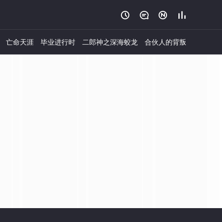




亡命天涯
毕业进行时
二郎神之深海蛟龙
合伙人的背叛