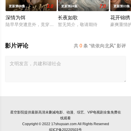
3.0
7.0
更新第06集
更新第24集
更新第03集
深情为饵
长夜如歌
花开锦绣
陆早早突遭意外，竟穿越成民国少夫人苏沐晚，醒来，却是丈夫
暂无简介，敬请期待
豪爽重情
影片评论
共
0
条 “依依向北风” 影评
星空影院
提供最新高清未删减电影、动漫、综艺、VIP电视剧全集免费在
线观看
Copyright © 2022 17shuyuan.com All Rights Reserved
皖ICP备20220503号