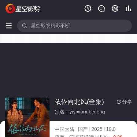






依依向北风(全集)
分享

别名：yiyixiangbeifeng
中国大陆
国产
2025
10.0