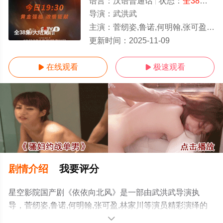
语言：
汉语普通话
状态：
全38集
- 
导演：
武洪武
主演：
菅纫姿,鲁诺,何明翰,张可盈,林家川
全38集/大结局
更新时间：
2025-11-09
在线观看
极速观看


剧情介绍
我要评分
星空影院国产剧《依依向北风》是一部由武洪武导演执
导，菅纫姿,鲁诺,何明翰,张可盈,林家川等演员精彩演绎的
中国大陆电视剧，大结局剧情已揭晓（全38集），手机免
