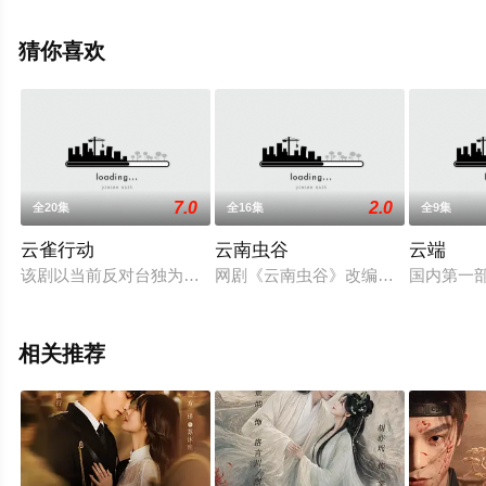
费观看高清无删减完整版电视剧全集就上星空电影网，更
多相关信息可移步至豆瓣电视剧、电视猫或剧情网等平台
猜你喜欢
了解。
7.0
2.0
全20集
全16集
全9集
云雀行动
云南虫谷
云端
该剧以当前反对台独为大背景，从全新的视角讲述一个撼人心魄
网剧《云南虫谷》改编自天下霸唱小
国内第一
相关推荐