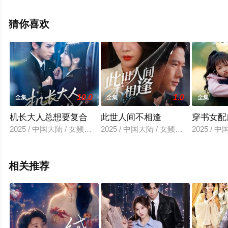
集就上星空电影网，更多相关信息可移步至豆瓣电视剧、
电视猫或剧情网等平台了解。
猜你喜欢
10.0
1.0
全集
全集
全集
机长大人总想要复合
此世人间不相逢
穿书女配
2025 / 中国大陆 / 女频恋爱
2025 / 中国大陆 / 女频恋爱
2025 / 
相关推荐