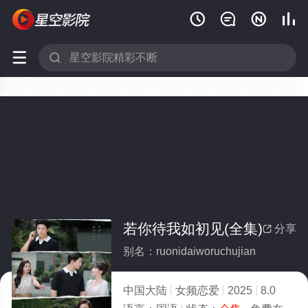






若你待我如初见(全集)
分享

别名：ruonidaiworuchujian
中国大陆
女频恋爱
2025
8.0