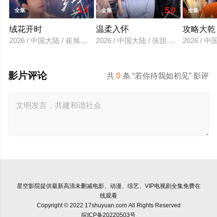
5.0
5.0
全集
全集
全集
绒花开时
温柔入怀
攻略大乾
2026 / 中国大陆 / 崔旭宇＆李欣然
2026 / 中国大陆 / 张甜诚＆张楸梓
2026 /
影片评论
共
0
条 “若你待我如初见” 影评
星空影院
提供最新高清未删减电影、动漫、综艺、VIP电视剧全集免费在
线观看
Copyright © 2022 17shuyuan.com All Rights Reserved
皖ICP备20220503号