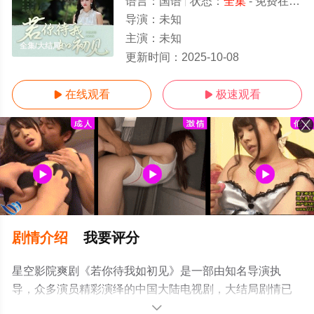
语言：
国语
状态：
全集
- 免费在线观看
导演：
未知
主演：
未知
全集/大结局
更新时间：
2025-10-08
在线观看
极速观看


剧情介绍
我要评分
星空影院爽剧《若你待我如初见》是一部由知名导演执
导，众多演员精彩演绎的中国大陆电视剧，大结局剧情已
揭晓（全集），手机免费观看高清无删减完整版电视剧全
