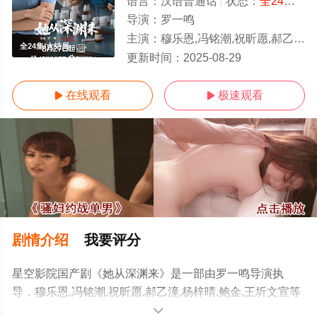
语言：
汉语普通话
状态：
全24集
- 
导演：
罗一鸣
主演：
穆乐恩,冯铭潮,祝昕愿,郝乙潼,杨梓晴,鲍金,王圻文宣
全24集/大结局
更新时间：
2025-08-29
在线观看
极速观看


剧情介绍
我要评分
星空影院国产剧《她从深渊来》是一部由罗一鸣导演执
导，穆乐恩,冯铭潮,祝昕愿,郝乙潼,杨梓晴,鲍金,王圻文宣等
演员精彩演绎的中国大陆电视剧，大结局剧情已揭晓（全
