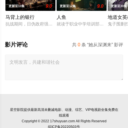
9.0
9.0
更新至10集
更新至12集
更新至30集
马背上的银行
人鱼
地道女英
抗战期间，日伪政府强行推广、使用由“中国准备银行”发行的伪
就读于职业中学培训部的花季女生苏
鬼子围剿
影片评论
共
0
条 “她从深渊来” 影评
星空影院
提供最新高清未删减电影、动漫、综艺、VIP电视剧全集免费在
线观看
Copyright © 2022 17shuyuan.com All Rights Reserved
皖ICP备20220503号