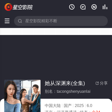






她从深渊来(全集)
分享

别名：tacongshenyuanlai
中国大陆
国产
2025
6.0