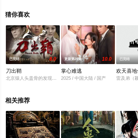
24集），手机免费观看高清无删减完整版电视剧全集就上
星空电影网，更多相关信息可移步至豆瓣电视剧、电视猫
猜你喜欢
或剧情网等平台了解。
8.0
10.0
已完结
更新第20集
已完结
刀出鞘
掌心难逃
欢天喜地
北京猿人头盖骨的发现震惊世界，也引起了日本侵略者的觊觎，他
2025 / 中国大陆 / 国产
雷及弟（
相关推荐