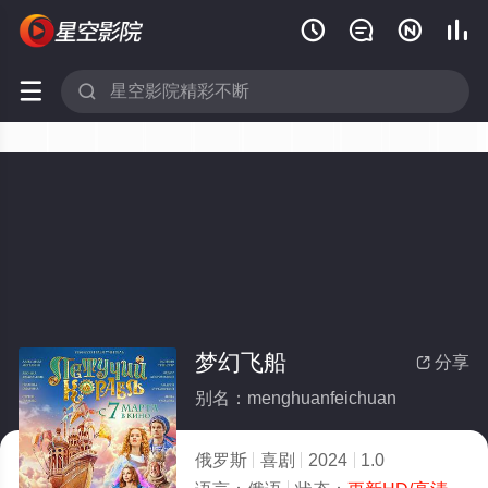






梦幻飞船
分享

别名：menghuanfeichuan
俄罗斯
喜剧
2024
1.0