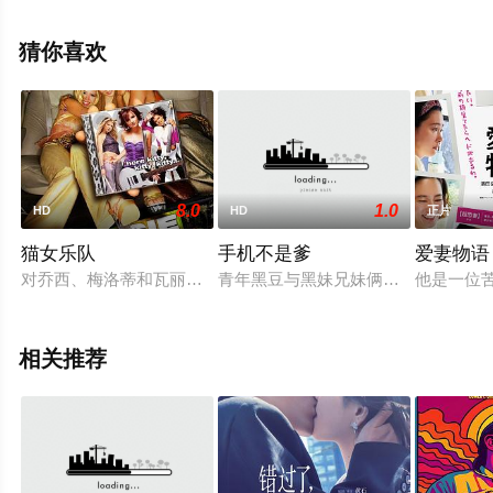
尔马什,安娜·乌克洛娃,叶卡捷琳娜·艾吉娃,克谢尼亚·特雷斯
特,Anastasiya,Saklakova,Anton,Biryukov,塔蒂安娜·维德里
猜你喜欢
娜,亚历山大·梅乔金,Vitali,Laptev等演员精彩演绎的俄罗斯
电影，手机免费观看高清无删减完整版电影大全就上星空
电影网，更多相关信息可移步至豆瓣电影、电视猫或剧情
网等平台了解。
8.0
1.0
HD
HD
正片
猫女乐队
手机不是爹
爱妻物语
对乔西、梅洛蒂和瓦丽三个女孩而言，最新流行趋势、名牌服装
青年黑豆与黑妹兄妹俩，因迷恋手机
他是一位
相关推荐