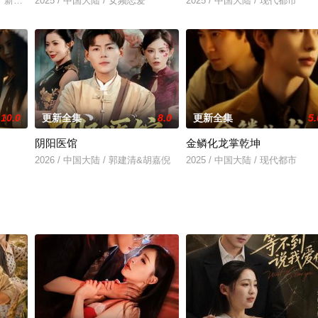
了新一代年轻人在“儿科医生”这个特殊岗位上成长与奋斗的故事。本剧通过一个
2025 / 中国大陆 / 女频恋爱
2025 / 中国大陆 / 现代都市
10.0
更新全集
8.0
更新全集
5.
阴阳医馆
金鳞化龙掌乾坤
2026 / 中国大陆 / 郭建清&胡嘉倪
2025 / 中国大陆 / 现代都市