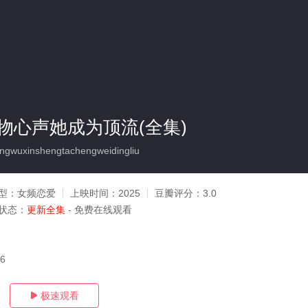
物心声她成为顶流(全集)
gwuxinshengtachengweidingliu
型：
女频恋爱
上映时间：
2025
豆瓣评分：
3.0
状态：
更新全集
- 免费在线观看
06
极速观看
