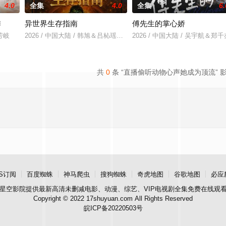
4.0
全集
4.0
全集
6.
季
异世界生存指南
傅先生的掌心娇
鲁芳岐
2026 / 中国大陆 / 韩旭＆吕杺瑶＆魏尊＆夏清＆金林
2026 / 中国大陆 / 吴宇航＆郑千
共
0
条 “直播偷听动物心声她成为顶流” 
S订阅
百度蜘蛛
神马爬虫
搜狗蜘蛛
奇虎地图
谷歌地图
必应
星空影院
提供最新高清未删减电影、动漫、综艺、VIP电视剧全集免费在线观
Copyright © 2022 17shuyuan.com All Rights Reserved
皖ICP备20220503号