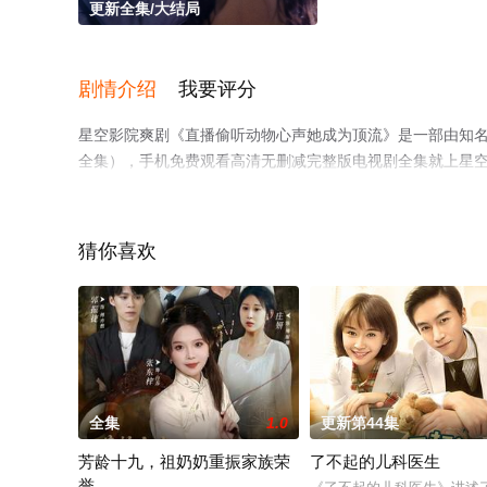
更新全集/大结局
剧情介绍
我要评分
星空影院爽剧《直播偷听动物心声她成为顶流》是一部由知
全集），手机免费观看高清无删减完整版电视剧全集就上星
猜你喜欢
全集
1.0
更新第44集
芳龄十九，祖奶奶重振家族荣
了不起的儿科医生
誉