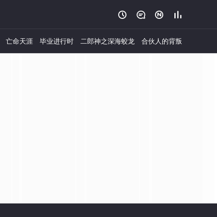




亡命天涯
毕业进行时
二郎神之深海蛟龙
合伙人的背叛