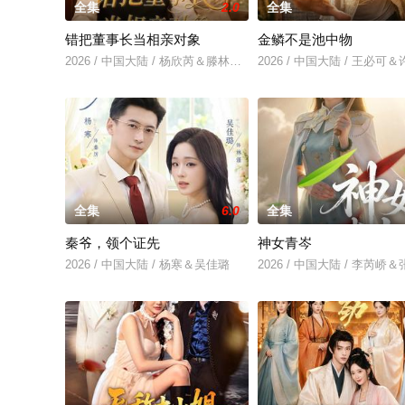
全集
2.0
全集
错把董事长当相亲对象
金鳞不是池中物
2026 / 中国大陆 / 杨欣芮＆滕林＆马治邦
2026 / 中国大陆 / 王必可
全集
6.0
全集
秦爷，领个证先
神女青岑
2026 / 中国大陆 / 杨寒＆吴佳璐
2026 / 中国大陆 / 李芮峤