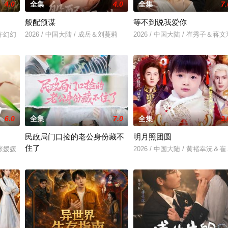
4.0
全集
4.0
全集
7.
般配预谋
等不到说我爱你
＆许幻幻
2026 / 中国大陆 / 成岳＆刘蔓莉
2026 / 中国大陆 / 崔秀子＆蒋文
6.0
全集
7.0
全集
3.
民政局门口捡的老公身份藏不
明月照团圆
住了
＆张媛媛
2026 / 中国大陆 / 黄褚幸沅＆
2026 / 中国大陆 / 王钧浩＆吴易霏