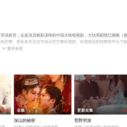
名导演执导，众多演员精彩演绎的中国大陆电视剧，大结局剧情已揭晓（
空电影网，更多相关信息可移步至豆瓣电视剧、电视猫或剧情网等平台了
展开全部

4.0
全集
8.0
更新全集
8.
深山的秘密
荒野穷游