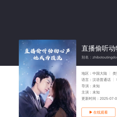
直播偷听动
别名：zhibotoutingdon
地区：
中国大陆
类
语言：
汉语普通话
导演：
未知
主演：
未知
更新时间：
2025-07-
在线观看
