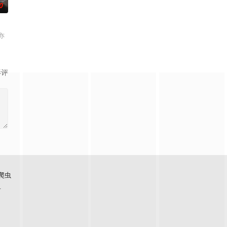
0
亦
影评
爬虫
看