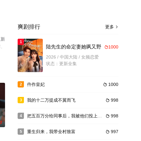
爽剧排行
更多

更新
1
解。
陆先生的命定妻她飒又野
1000

2026 / 中国大陆 / 女频恋爱
状态：更新全集
仵作皇妃
1000
2

我的十二万提成不翼而飞
998
3

把五百万分给同事后，我被他们投上裁员名单
998
4

0
重生归来，我带全村致富
997
5
