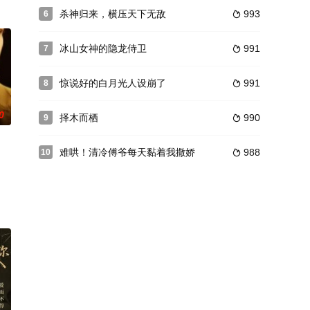
来自丽江的女孩
杀神归来，横压天下无敌
993
6

冰山女神的隐龙侍卫
991
7

惊说好的白月光人设崩了
991
8

0
择木而栖
990
9

难哄！清冷傅爷每天黏着我撒娇
988
10
