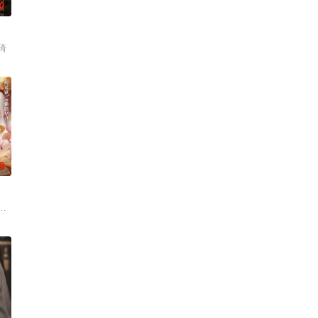
0
琦
0
崔尹思汉