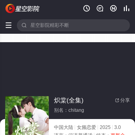






炽棠(全集)
分享

别名：chitang
中国大陆
女频恋爱
2025
3.0