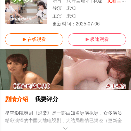
语言：
汉语普通话
状态：
更新全集
-
导演：
未知
主演：
未知
更新全集/大结局
更新时间：
2025-07-06
在线观看
极速观看


剧情介绍
我要评分
星空影院爽剧《炽棠》是一部由知名导演执导，众多演员
精彩演绎的中国大陆电视剧，大结局剧情已揭晓（更新全
集），手机免费观看高清无删减完整版电视剧全集就上星
