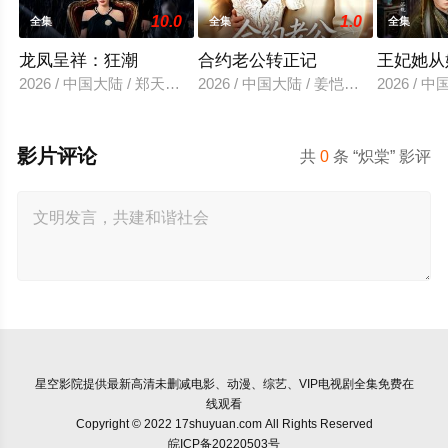
10.0
1.0
全集
全集
全集
龙凤呈祥：狂潮
合约老公转正记
王妃她从
2026 / 中国大陆 / 郑天龙＆汪心宇
2026 / 中国大陆 / 姜恺琳＆王厂
2026 /
影片评论
共
0
条 “炽棠” 影评
星空影院
提供最新高清未删减电影、动漫、综艺、VIP电视剧全集免费在
线观看
Copyright © 2022 17shuyuan.com All Rights Reserved
皖ICP备20220503号