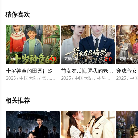
空电影网，更多相关信息可移步至豆瓣电视剧、电视猫或
剧情网等平台了解。
猜你喜欢
4.0
2.0
全集
更新全集
更新全集
十岁神童的田园征途
前女友后悔哭我的老婆是首富
穿成帝女
2025 / 中国大陆 / 雪儿＆刘艺赫
2025 / 中国大陆 / 林昱希＆邓燕妮
2025 /
相关推荐