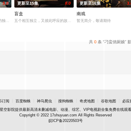
5.0
更新至15集
8.0
更新至16集
3.
盲盒
南戏
告：婚不结了。鹿鸣村开了锅，村民大骂麦香是叛徒。麦香是
的独家连载漫画《吾凰在上》。 现代少女奚圆（姜贞羽 饰）因意外踏入玄机界
五个相互独立，又彼此呼应的故事——用一场精心策划的“夏令营”完成
暂无简介，敬请期待
共
0
条 “刁蛮俏厨娘” 
S订阅
百度蜘蛛
神马爬虫
搜狗蜘蛛
奇虎地图
谷歌地图
必应
星空影院
提供最新高清未删减电影、动漫、综艺、VIP电视剧全集免费在线观
Copyright © 2022 17shuyuan.com All Rights Reserved
皖ICP备20220503号