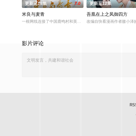
更新至18集
7.0
更新至12集
米良与麦青
吾凰在上之凤御四方
一根网线连接了中国鹿鸣村和英国牛津，麦香通过视频向米良宣
改编自快看漫画作者嗷小泽
影片评论
RS