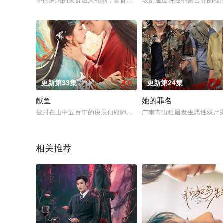
怀揣梦想的美食达人祁剑，冒冒失失的走进本市有着悠久历史的美食
该剧通过讲述不善言辞的程
更新第33集
4.0
更新第24集
献鱼
她的罪名
被封在山中五百年的庚辰仙府师祖司马焦（陈飞宇 饰）与意外来
广南市出租屋发生恶性双尸
相关推荐