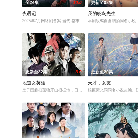
全24集
10.0
更新至08集
夜语记
我的鸵鸟先生
2025年7月网络剧备案 当代 都市 海南越酷文化传媒有限公司
本剧改编自含胭的同名小说
更新至32集
3.0
更新至20集
地道女英雄
天才，女友
鬼子围剿扫荡狼牙山根据地，日军大队长野田天一、中队长三木
根据素光同同名小说改编。