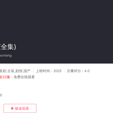
全集)
uniang
喜剧,古装,剧情,国产
上映时间：
2025
豆瓣评分：
4.0
全12集
- 免费在线观看
20
极速观看
