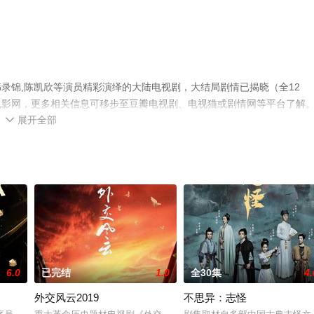
录锦,陈凯欣等演员精彩演绎的大陆电视剧，大结局剧情已揭晓（全12
电影网，更多相关信息可移步至豆瓣电视剧、电视猫或剧情网等平台了解
展开全部

6.0
已完结
1.0
全30集
4.
外交风云2019
不思异：志怪