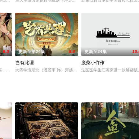
一条街“雕花夜市”。开启了自己的“美食奇遇记”……
序员借助科技的方式来表达感情最终促进自我成长的故事，来展示男女在面对“浪
重大革命历史题材电视剧《外交风云》是一部宏伟壮观的史诗巨片，
剧集取材自多部中国古典志怪文
6.0
更新至第24集
8.0
更新至24集
10.
岂有此理
废柴小仵作
到修仙界的廖停雁（王影璐 饰）相遇后，被其无欲无求的
案，夜总会女子李娜琳达惨遭虐杀。刑警林威与经验老到的马国栋联手查案，从
大四学渣顾北（潘麓宇 饰）穿越成边关小将，靠“逍遥阁”躺平三年。
法医医学生江蓠穿进一款解谜破