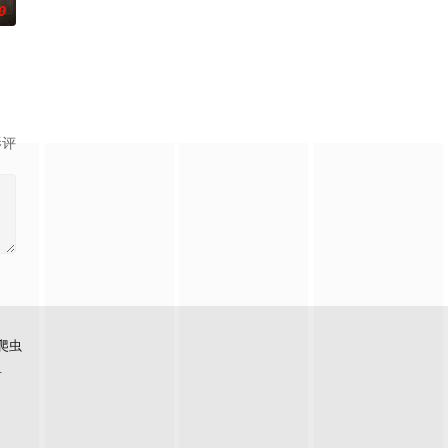
0
，继而卷入虎云
复仇的受害者；临终前与遗憾和解的“无用之人”；
影评
爬虫
看