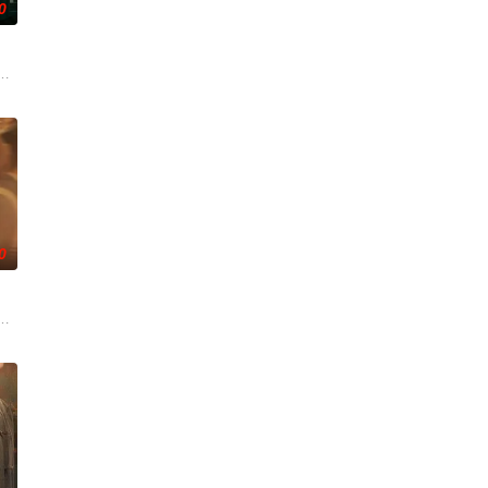
0
顾铭夕（何洛洛
币。根据党中央指示，高景波、徐邵梁、孙希光和黄鹰
生苏琳（黄杨钿甜 饰），虽自小被父母忽视，在艰苦环境中长大，但她始终刻
0
的喜欢。”那个
战与境外竞争，通过创新实践实现本土设计理念突破的故
少夫人苏沐晚，醒来，却是丈夫枪口相对、父母冤案、连环下毒……她于绝境