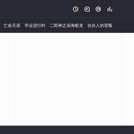




亡命天涯
毕业进行时
二郎神之深海蛟龙
合伙人的背叛