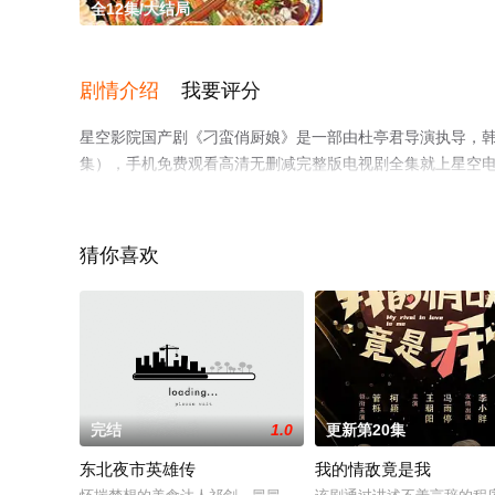
全12集/大结局
剧情介绍
我要评分
星空影院国产剧《刁蛮俏厨娘》是一部由杜亭君导演执导，韩
集），手机免费观看高清无删减完整版电视剧全集就上星空
猜你喜欢
完结
1.0
更新第20集
东北夜市英雄传
我的情敌竟是我