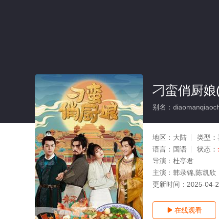
刁蛮俏厨娘(
别名：diaomanqiaoch
地区：
大陆
类型：
语言：
国语
状态：
导演：
杜亭君
主演：
韩录锦,陈凯欣
更新时间：
2025-04-
在线观看
