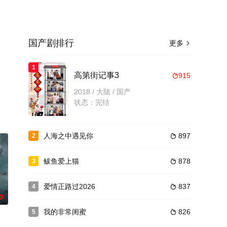
国产剧排行
更多

1
。
高第街记事3
915

2018 / 大陆 / 国产
状态：完结
人海之中遇见你
897
2

鲅鱼爱上猫
878
3

爱情正路过2026
837
4

0
我的非常闺蜜
826
5
