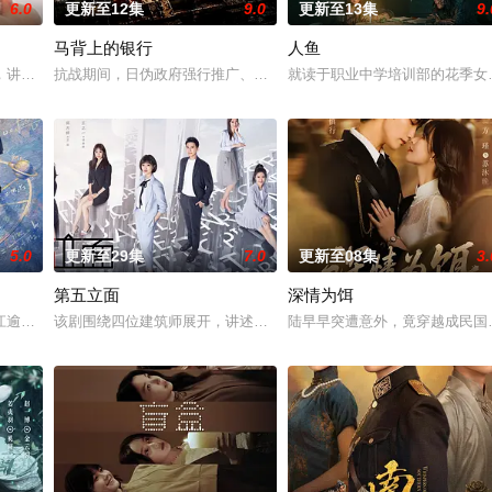
6.0
更新至12集
9.0
更新至13集
9.
马背上的银行
人鱼
，讲述了邻家女孩庞倩（苏晓彤 饰）与童年时因一场意外落下身体残缺的少年
抗战期间，日伪政府强行推广、使用由“中国准备银行”发行的伪钞货
就读于职业中学培训部的花季女
5.0
更新至29集
7.0
更新至08集
3.
第五立面
深情为饵
武夫等带兵参加围剿。冀中军区损失惨重，袁政委不幸牺牲。
江逾白长大以后，林知夏忽然对他说：“江逾白，我喜欢你，哲学和生物学意义上
该剧围绕四位建筑师展开，讲述了他们在中意合作项目中面对专业挑
陆早早突遭意外，竟穿越成民国