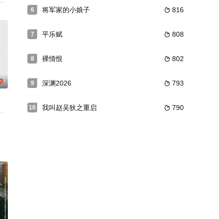
漫”时的思维差
以宏大的历史视野，真实地再现新中国成立以来中国外交
学名著，讲述了拥有月人之力的除妖师吴进游走人间，立誓除去所有妖邪的故
将军家的小娘子
816
6

平乐赋
808
7

裸情恨
802
8

0
深渊2026
793
9

我叫赵吴狄之重启
790
10

现场细节推翻劫财
圣旨召他回京，竟发现皇帝萧策（潘毅鸿 饰）是前
案游戏，化身成为一名古代小任作。为了通关，江篱与任作沈修宁、捕头李沧