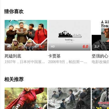
电影大全就上星空电影网，更多相关信息可移步至豆瓣电
影、电视猫或剧情网等平台了解。
猜你喜欢
5.0
6.0
HD
HD
正片
死磕到底
卡贾基
坚强的心
1937年，日本对中国展开全面侵略，中日大战随即打响战争中
2006年9月，帕拉斯一个3人组侦
电影改编自
相关推荐