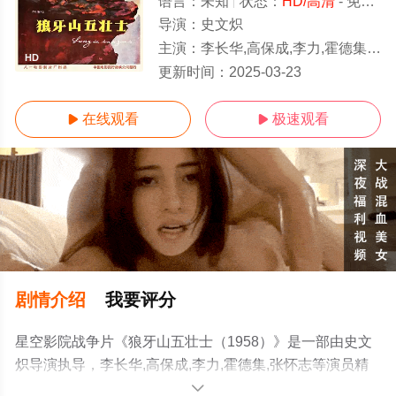
语言：
未知
状态：
HD/高清
- 免费在线观看
导演：
史文炽
主演：
李长华,高保成,李力,霍德集,张怀志
HD
更新时间：
2025-03-23
在线观看
极速观看


剧情介绍
我要评分
星空影院战争片《狼牙山五壮士（1958）》是一部由史文
炽导演执导，李长华,高保成,李力,霍德集,张怀志等演员精
彩演绎的中国大陆电影，手机免费观看高清无删减完整版
