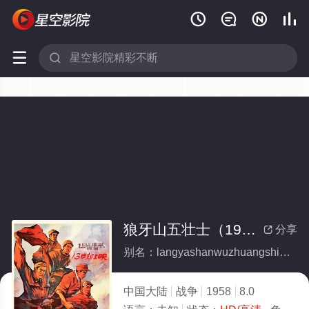






狼牙山五壮士（1958）
分享

别名：langyashanwuzhuangshi1958
中国大陆
战争
1958
8.0