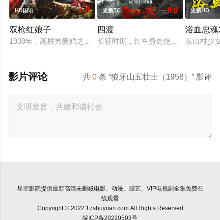
1.0
9.0
HD国语
更新TC
更新HD
双枪红娘子
四渡
浴血忠魂2
1938年，高胜男新婚之日，丈夫被日军残害，父辈亦遭屠戮。
长征时期，红军身处绝境。四渡赤水
东山村少
影片评论
共
0
条 “狼牙山五壮士（1958）” 影评
星空影院
提供最新高清未删减电影、动漫、综艺、VIP电视剧全集免费在
线观看
Copyright © 2022 17shuyuan.com All Rights Reserved
皖ICP备20220503号