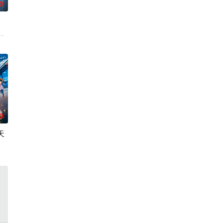
0
糖铁机器人，赢得
，太乙真人偏袒哪吒，锁住石矶。石灵儿为救母学艺，却
名为“带刀烟火店”的烟花工厂，因小镇重新开发，该工厂被迫面临拆迁，带刀敬
0
天
幸福岛，遭遇了一群可爱的小动物森巴、小帅、静静等，
喜欢摩托车的世良真纯一同前往横滨·港未来，参加摩托车庆典“神奈川摩托车循