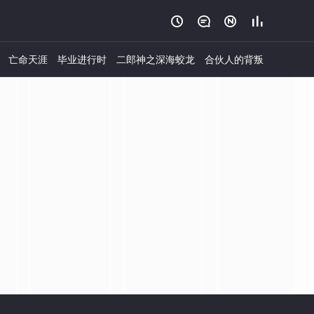




亡命天涯
毕业进行时
二郎神之深海蛟龙
合伙人的背叛