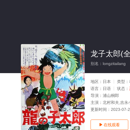
龙子太郎(全
别名：longzitailang
地区：
日本
类型：
语言：
日语
状态：
导演：
浦山桐郎
主演：
北村和夫,吉永小百
更新时间：
2023-07-
在线观看
