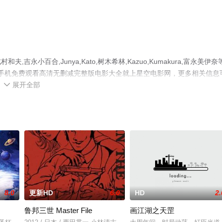
小百合,Junya,Kato,树木希林,Kazuo,Kumakura,富永美伊奈
，手机免费观看高清无删减完整版电影大全就上星空电影网，更多相关信息
展开全部

8.0
更新HD
6.0
HD
2.
鲁邦三世 Master File
画江湖之天罡