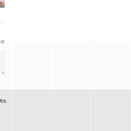
0
雄拯救世界。当有
女初九，带她到地府疗伤。在这里，初九遇见了一群特别
夕，父亲李鲲离奇失踪，走投无路的少年李鲥，在家传鲲佩的指引下，召唤出
影评
爬虫
看