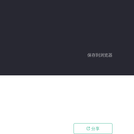
保存到浏览器
分享
