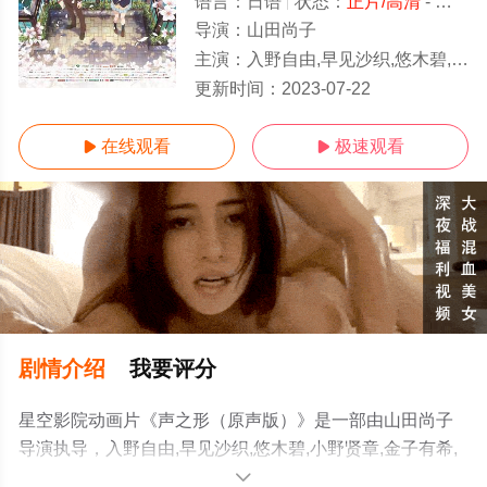
语言：
日语
状态：
正片/高清
- 免费在线观看
导演：
山田尚子
主演：
入野自由,早见沙织,悠木碧,小野贤章,金子有希,石川由依,潘惠美,丰永利行,松冈茉优,小岛幸子,武田华,小
1-1全集/大结局
更新时间：
2023-07-22
在线观看
极速观看


剧情介绍
我要评分
星空影院动画片《声之形（原声版）》是一部由山田尚子
导演执导，入野自由,早见沙织,悠木碧,小野贤章,金子有希,
石川由依,潘惠美,丰永利行,松冈茉优,小岛幸子,武田华,小松
