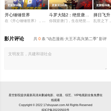
5.0
7.0
更新至66集
更新至165集
更新至06集
开心锤锤世界
斗罗大陆2：绝世唐门2023
择日飞升
在《开心锤锤世界》，生活着乐观善良的少年锤锤和他性格各异
你我皆唐门，生在绝世中——腾讯视
乱世之下
影片评论
共
0
条 “动态漫画·大王不高兴第二季” 影评
星空影院
提供最新高清未删减电影、动漫、综艺、VIP电视剧全集免费在
线观看
Copyright © 2022 17shuyuan.com All Rights Reserved
皖ICP备20220503号