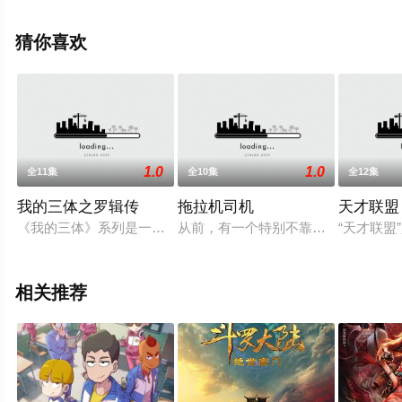
手机免费观看高清无删减完整版动漫全集就上星空电影
网，更多相关信息可移步至豆瓣动漫、电视猫或剧情网等
猜你喜欢
平台了解。
1.0
1.0
全11集
全10集
全12集
我的三体之罗辑传
拖拉机司机
天才联盟
《我的三体》系列是一部粉丝自制的动画番剧，改编自刘慈欣的科
从前，有一个特别不靠谱的唐姓男子
“天才联
相关推荐