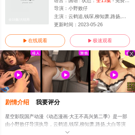
语言：
国语
状态：
全15集
- 免费在线观看
导演：
小野败仔
主演：
云鹤追,钱琛,柳知萧,路扬,大白
全15集/大结局
更新时间：
2023-05-26
在线观看
极速观看


剧情介绍
我要评分
星空影院国产动漫《动态漫画·大王不高兴第二季》是一部
由小野败仔导演执导，云鹤追,钱琛,柳知萧,路扬,大白等演
员精彩演绎的国产动漫，大结局剧情已揭晓（全15集），
