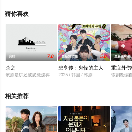
等演员精彩演绎的韩国电视剧，大结局剧情已揭晓（全2
集），手机免费观看高清无删减完整版电视剧全集就上星
猜你喜欢
空电影网，更多相关信息可移步至豆瓣电视剧、电视猫或
剧情网等平台了解。
7.0
5.0
完结
更新第12集
更新第08集
杀之
碧亨传：鬼怪的主人
重症外伤
该剧是讲述被恶魔遗弃的男人和被恶魔抚养的女人，以及为了复
2025 / 韩国 / 韩剧
该剧改编
相关推荐