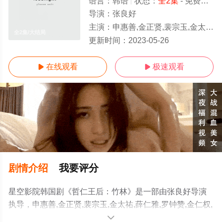
语言：
韩语
状态：
全2集
- 免费在线观看
导演：
张良好
主演：
申惠善,金正贤,裴宗玉,金太祐,薛仁雅,罗钟赞,金仁权,李才元,刘旻奎,赵妍熙,车清华,全裴修,刘永才,蔡
全2集/大结局
更新时间：
2023-05-26
在线观看
极速观看


剧情介绍
我要评分
星空影院韩国剧《哲仁王后：竹林》是一部由张良好导演
执导，申惠善,金正贤,裴宗玉,金太祐,薛仁雅,罗钟赞,金仁权,
李才元,刘旻奎,赵妍熙,车清华,全裴修,刘永才,蔡徐恩,金周英
