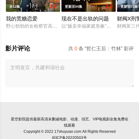
2.0
3.0
全12集
更新至04集
更新至01集
我的荒糖恋爱
现在不是出轨的问题
财阀X刑
野心勃勃的女检察官高恩世（贺营 饰）意外失忆，住进拳击教练
以“贩卖幸福家庭形象”赚钱的网红夫
财阀富三
影片评论
共
0
条 “哲仁王后：竹林” 影评
星空影院
提供最新高清未删减电影、动漫、综艺、VIP电视剧全集免费在
线观看
Copyright © 2022 17shuyuan.com All Rights Reserved
皖ICP备20220503号