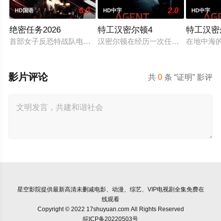
6.0
2.0
HD国语
HD中字
HD中字
绝密任务2026
特工汉密尔顿4
特工汉密
首部女子反恐特战队电影，面对恐怖主义恶势力，“最飒女子反恐
汉密尔顿在经历一次任务的严重后果
在地中海
影片评论
共
0
条 “证明” 影评
星空影院
提供最新高清未删减电影、动漫、综艺、VIP电视剧全集免费在
线观看
Copyright © 2022 17shuyuan.com All Rights Reserved
皖ICP备20220503号