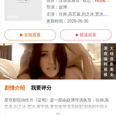
语言：
汉语普通话
状态：
HD国语/高清
导演：
赵博
主演：
任帅,高艺嘉,刘之冰,贾冰,蒋宇扬,童安格
HD国语
更新时间：
2026-06-30
在线观看
极速观看


剧情介绍
我要评分
星空影院动作片《证明》是一部由赵博导演执导，任帅,高
艺嘉,刘之冰,贾冰,蒋宇扬,童安格等演员精彩演绎的中国大
陆电影，手机免费观看高清无删减完整版电影大全就上星
