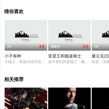
空电影网，更多相关信息可移步至豆瓣电影、电视猫或剧
情网等平台了解。
猜你喜欢
3.0
3.0
HD
更新HD
HD
小子有种
亚瑟王和圆桌骑士
拨云见日
小镇上，有放洋流学回来的假洋鬼子，借西方文明的优越感，处
在中世纪的英格兰，梅林和亚瑟王将
哈里（克林
相关推荐