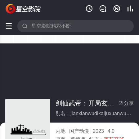






剑仙武帝：开局玄武门之变动态漫画
分享

别名：jianxianwudikaijuxuanwumenzhibiandongtaimanhua
内地
国产动漫
2023
4.0