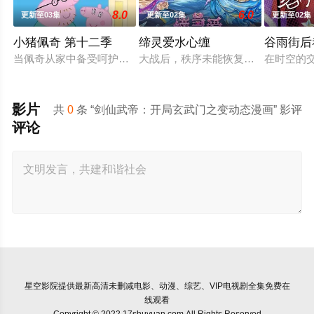
8.0
6.0
更新至03集
更新至02集
更新至02集
小猪佩奇 第十二季
缔灵爱水心缠
谷雨街后
当佩奇从家中备受呵护的"小妹妹"一跃成为肩负责任的"大姐姐"
大战后，秩序未能恢复，世界陷入混
在时空的
影片
共
0
条 “剑仙武帝：开局玄武门之变动态漫画” 影评
评论
星空影院
提供最新高清未删减电影、动漫、综艺、VIP电视剧全集免费在
线观看
Copyright © 2022 17shuyuan.com All Rights Reserved