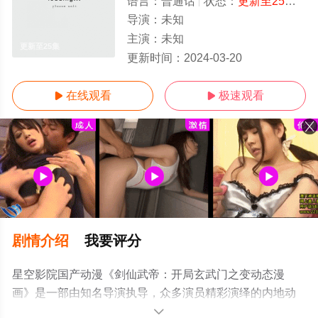
语言：
普通话
状态：
更新至25集
- 
导演：
未知
主演：
未知
更新至25集
更新时间：
2024-03-20
在线观看
极速观看


剧情介绍
我要评分
星空影院国产动漫《剑仙武帝：开局玄武门之变动态漫
画》是一部由知名导演执导，众多演员精彩演绎的内地动
漫，手机免费观看高清无删减完整版动漫全集就上星空电
