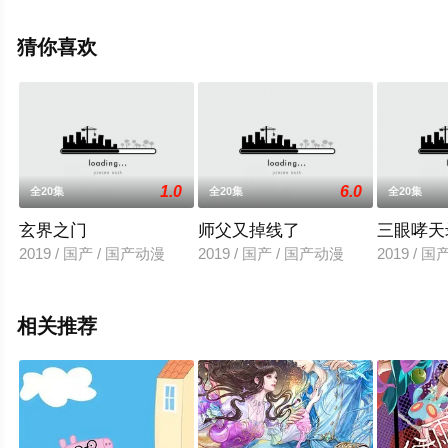
影网，更多相关信息可移步至豆瓣动漫、电视猫或剧情网
等平台了解。
猜你喜欢
1.0
6.0
全20集
全20集
全20集
玄界之门
师父又掉线了
三眼哮天
2019 / 国产 / 国产动漫
2019 / 国产 / 国产动漫
2019 / 
相关推荐